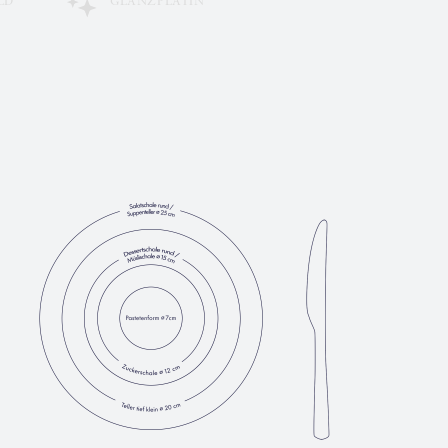
LD
GLANZPLATIN