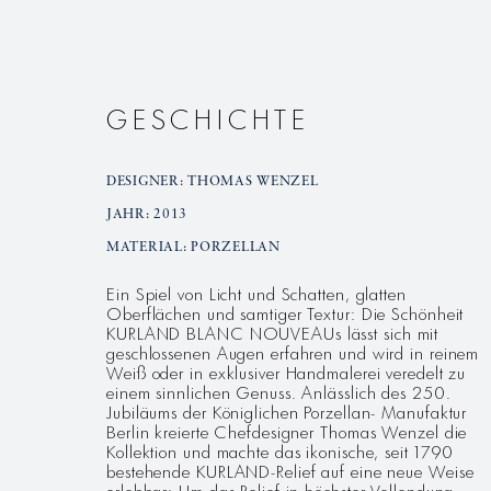
GESCHICHTE
DESIGNER: THOMAS WENZEL
JAHR: 2013
MATERIAL: PORZELLAN
Ein Spiel von Licht und Schatten, glatten
Oberflächen und samtiger Textur: Die Schönheit
KURLAND BLANC NOUVEAUs lässt sich mit
geschlossenen Augen erfahren und wird in reinem
Weiß oder in exklusiver Handmalerei veredelt zu
einem sinnlichen Genuss. Anlässlich des 250.
Jubiläums der Königlichen Porzellan- Manufaktur
Berlin kreierte Chefdesigner Thomas Wenzel die
Kollektion und machte das ikonische, seit 1790
bestehende KURLAND-Relief auf eine neue Weise
erlebbar: Um das Relief in höchster Vollendung