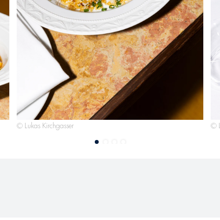
© Lukas Kirchgasser
© L