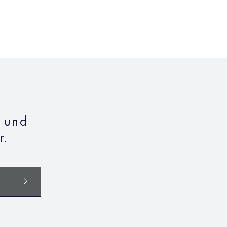
n und
r.