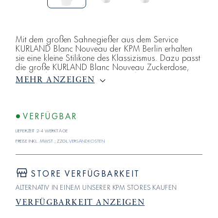
Mit dem großen Sahnegießer aus dem Service
KURLAND Blanc Nouveau der KPM Berlin erhalten
sie eine kleine Stilikone des Klassizismus. Dazu passt
die große KURLAND Blanc Nouveau Zuckerdose,
die Sie ebenfalls Porzellan-Shop der Königlichen
MEHR ANZEIGEN
Porzellan-Manufaktur Berlin erhalten. Bei KURLAND
Blanc Nouveau vereinen sich Geradlinigkeit und
Symmetrie mit einer fast spielerischen Bordüre aus
Biskuitporzellan zur idealen Form.
VERFÜGBAR
Lieferzeit 2-4 Werktage
Preise inkl. MwSt.; zzgl.
Versandkosten
STORE VERFÜGBARKEIT
ALTERNATIV IN EINEM UNSERER KPM STORES KAUFEN
VERFÜGBARKEIT ANZEIGEN