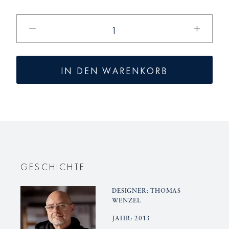
Verringere
Erhöhe
die
die
Menge
Menge
für
für
IN DEN WARENKORB
BLANC
BLANC
NOUVEAU
NOUVE
Sahnegießer,
Sahnegie
groß
groß
GESCHICHTE
DESIGNER: THOMAS
WENZEL
JAHR: 2013