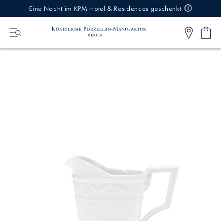
IREKT
Eine Nacht im KPM Hotel & Residences geschenkt
ZUM
NHALT
Ware
0
Artikel