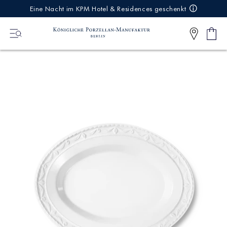
IREKT
Eine Nacht im KPM Hotel & Residences geschenkt
ZUM
NHALT
Ware
0
Artikel