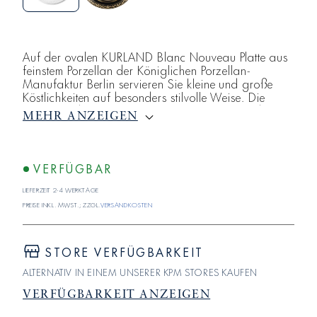
Auf der ovalen KURLAND Blanc Nouveau Platte aus
feinstem Porzellan der Königlichen Porzellan-
Manufaktur Berlin servieren Sie kleine und große
Köstlichkeiten auf besonders stilvolle Weise. Die
antike Bordüre aus Biskuitporzellan verleiht jedem
MEHR ANZEIGEN
Gericht einen festlichen Rahmen.Mit dem
klassizistischen Service KURLAND erwies die
Königliche Porzellan-Manufaktur Berlin der Welt der
Antike um 1790 ihre Reverenz. Das Biskuitporzellan
VERFÜGBAR
erlaubt ein von keinerlei Reflexen beeinträ
Lieferzeit 2-4 Werktage
Preise inkl. MwSt.; zzgl.
Versandkosten
STORE VERFÜGBARKEIT
ALTERNATIV IN EINEM UNSERER KPM STORES KAUFEN
VERFÜGBARKEIT ANZEIGEN