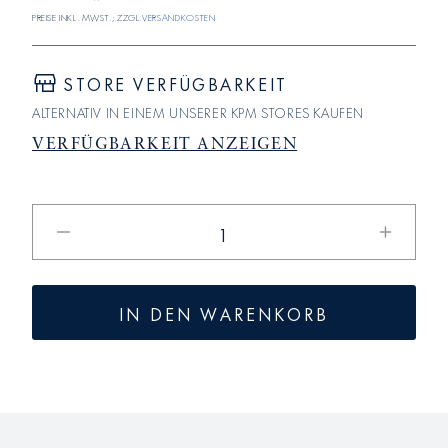
Preise inkl. MwSt.; zzgl.
Versandkosten
STORE VERFÜGBARKEIT
ALTERNATIV IN EINEM UNSERER KPM STORES KAUFEN
VERFÜGBARKEIT ANZEIGEN
Verringere
Erhöhe
die
die
Menge
Menge
für
für
IN DEN WARENKORB
BLANC
BLANC
NOUVEAU
NOUVE
Kaffee-
Kaffee-
&amp;
&amp;