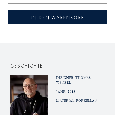
die
die
Menge
Menge
für
für
IN DEN WARENKORB
BLANC
BLANC
NOUVEAU
NOUVE
Becher
Becher
Latte
Latte
Macchiato
Macchia
Gr.
Gr.
GESCHICHTE
1
1
DESIGNER: THOMAS
WENZEL
JAHR: 2013
MATERIAL: PORZELLAN