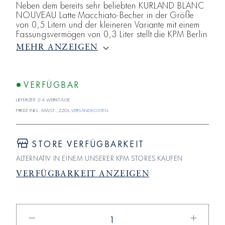
Neben dem bereits sehr beliebten KURLAND BLANC
NOUVEAU Latte Macchiato-Becher in der Größe
von 0,5 Litern und der kleineren Variante mit einem
Fassungsvermögen von 0,3 Liter stellt die KPM Berlin
jetzt eine Mini-Variante vor. Mit einem
MEHR ANZEIGEN
Fassungsvermögen von 0,15 Liter eignet sich die
neue Interpretation des beliebten KURLAND BLANC
NOUVEAU Bechers ideal für einen Espresso nach
dem Essen oder am Nachmittag.
VERFÜGBAR
Lieferzeit 2-4 Werktage
Preise inkl. MwSt.; zzgl.
Versandkosten
STORE VERFÜGBARKEIT
ALTERNATIV IN EINEM UNSERER KPM STORES KAUFEN
VERFÜGBARKEIT ANZEIGEN
Verringere
Erhöhe