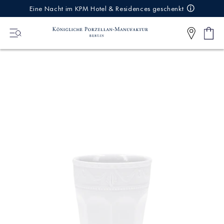
IREKT
Eine Nacht im KPM Hotel & Residences geschenkt
ZUM
NHALT
Ware
0
Artikel