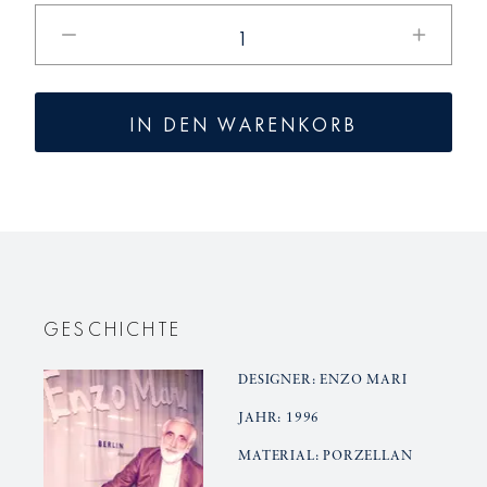
Verringere
Erhöhe
die
die
Menge
Menge
für
für
IN DEN WARENKORB
BERLIN
BERLIN
Platte
Platte
oval,
oval,
klein
klein
GESCHICHTE
DESIGNER: ENZO MARI
JAHR: 1996
MATERIAL: PORZELLAN