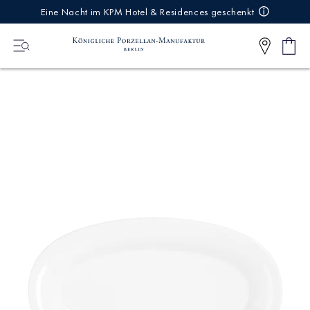
IREKT
Eine Nacht im KPM Hotel & Residences geschenkt
ZUM
NHALT
Ware
0
Artikel