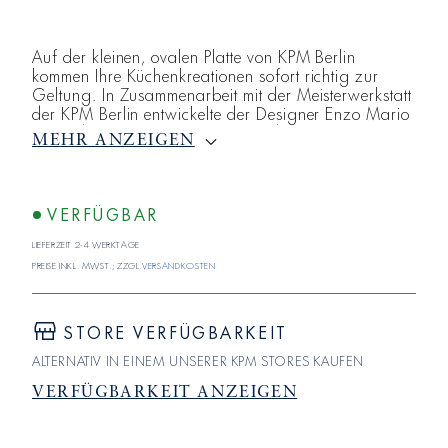
Auf der kleinen, ovalen Platte von KPM Berlin
kommen Ihre Küchenkreationen sofort richtig zur
Geltung. In Zusammenarbeit mit der Meisterwerkstatt
der KPM Berlin entwickelte der Designer Enzo Mario
1996 das Service BERLIN. Es kombiniert klassische
MEHR ANZEIGEN
Formen mit modernen Akzenten und ist so
faszinierend wie die Hauptstadt selbst. Eine
Mischung aus bewegender Geschichte und
modernen Impulsen.
VERFÜGBAR
Lieferzeit 2-4 Werktage
Preise inkl. MwSt.; zzgl.
Versandkosten
STORE VERFÜGBARKEIT
ALTERNATIV IN EINEM UNSERER KPM STORES KAUFEN
VERFÜGBARKEIT ANZEIGEN