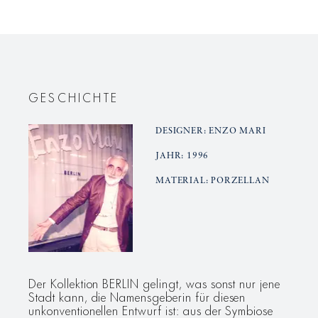
&amp;
&amp;
Brett
Brett
zur
zur
Bürotasse
Bürotass
GESCHICHTE
DESIGNER: ENZO MARI
JAHR: 1996
MATERIAL: PORZELLAN
Der Kollektion BERLIN gelingt, was sonst nur jene
Stadt kann, die Namensgeberin für diesen
unkonventionellen Entwurf ist: aus der Symbiose