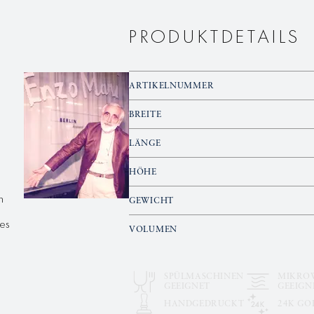
PRODUKTDETAILS
ARTIKELNUMMER
BREITE
LÄNGE
n
HÖHE
n
GEWICHT
es
VOLUMEN
SPÜLMASCHINEN
MIKRO
GEEIGNET
GEEIGN
HANDGEDRUCKT
24K GO