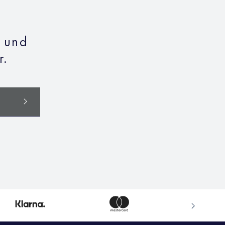
n und
r.