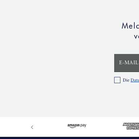
Meld
v
E-MAIL
Die
Date