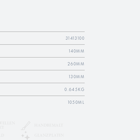
31413100
140MM
260MM
130MM
0.645KG
1050ML
WELLEN
HANDBEMALT
ET
LD
GLANZPLATIN