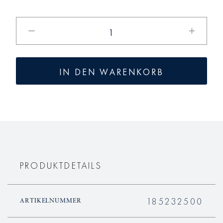
Verringere
Erhöhe
die
die
Menge
Menge
für
für
IN DEN WARENKORB
ARKADIA
ARKADI
Tee
Tee
Untertasse
Untertas
PRODUKTDETAILS
185232500
ARTIKELNUMMER