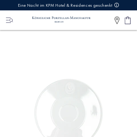
IREKT
Eine Nacht im KPM Hotel & Residences geschenkt
ZUM
NHALT
Ware
0
Artikel