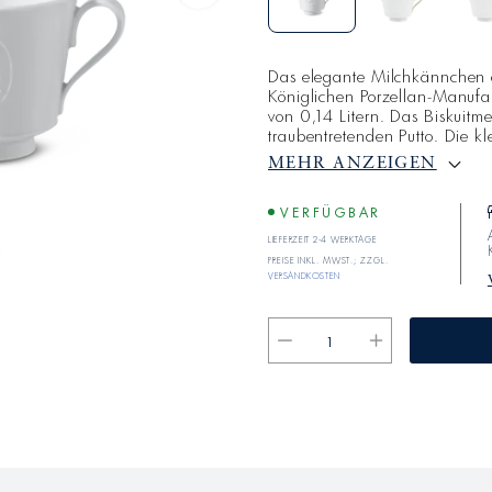
Das elegante Milchkännchen 
Königlichen Porzellan-Manufa
von 0,14 Litern. Das Biskuitm
traubentretenden Putto. Die kl
verniedlichte Gestalt des grie
MEHR ANZEIGEN
festlich gedeckten Tafel versc
ARKADIA zu einer vielschichtig
Formgebung des Porzellans u
VERFÜGBAR
Lieferzeit 2-4 Werktage
Preise inkl. MwSt.; zzgl.
Versandkosten
Verringere
Erhöhe
die
die
Menge
Menge
für
für
ARKADIA
ARKADIA