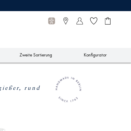
Wunschliste
Warenkorb
0
Artikel
Zweite Sortierung
Konfigurator
ießer, rund