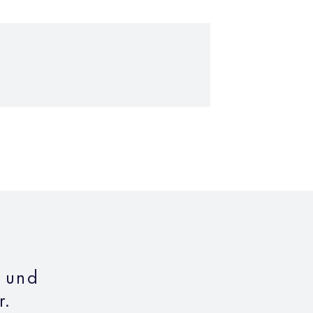
n und
r.