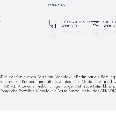
VOLUMEN
n
n
SPÜLMASCHINEN
MIKRO
GEEIGNET
GEEIGN
HANDGEDRUCKT
24K GO
G
A der Königlichen Porzellan-Manufaktur Berlin hat ein Fassungs
ine, nackte Knabenfigur galt als verniedlichte Gestalt des griechis
on ARKADIA zu einer vielschichtigen Sage. Mit Trude Petris klassi
e Königliche Porzellan-Manufaktur Berlin einmal mehr, das ARKAD