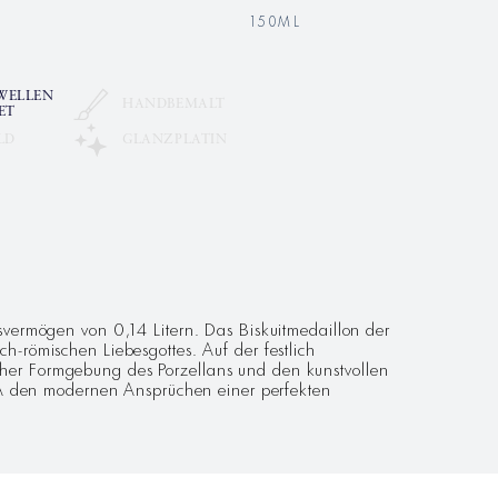
150ML
WELLEN
HANDBEMALT
ET
LD
GLANZPLATIN
vermögen von 0,14 Litern. Das Biskuitmedaillon der
ch-römischen Liebesgottes. Auf der festlich
scher Formgebung des Porzellans und den kunstvollen
IA den modernen Ansprüchen einer perfekten