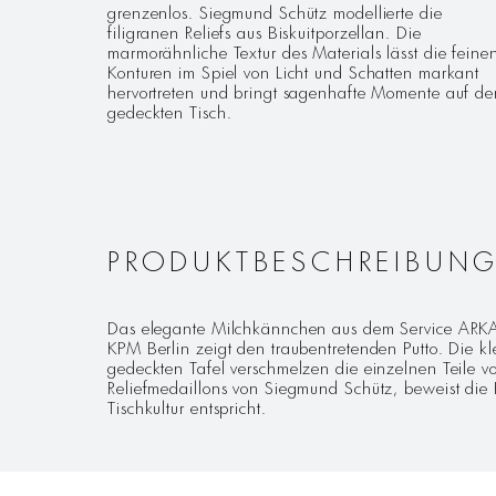
grenzenlos. Siegmund Schütz modellierte die
filigranen Reliefs aus Biskuitporzellan. Die
marmorähnliche Textur des Materials lässt die feine
Konturen im Spiel von Licht und Schatten markant
hervortreten und bringt sagenhafte Momente auf de
gedeckten Tisch.
PRODUKTBESCHREIBUN
Das elegante Milchkännchen aus dem Service ARKADI
KPM Berlin zeigt den traubentretenden Putto. Die kle
gedeckten Tafel verschmelzen die einzelnen Teile v
Reliefmedaillons von Siegmund Schütz, beweist di
Tischkultur entspricht.