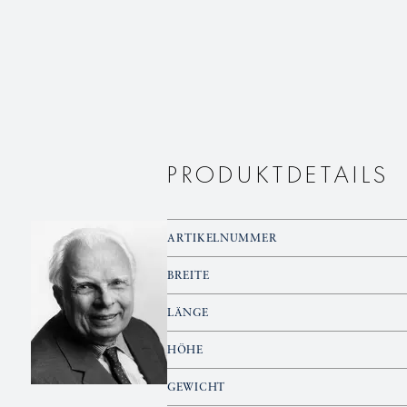
Sahnegießer,
Sahnegießer,
rund
rund
PRODUKTDETAILS
ARTIKELNUMMER
BREITE
LÄNGE
HÖHE
GEWICHT