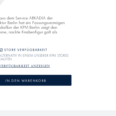
aus dem Service ARKADIA der
ktur Berlin hat ein Fassungsvermögen
edaillon der KPM Berlin zeigt den
eine, nackte Knabenfigur galt als
chisch-römischen Liebesgottes. Auf der
hmelzen die einzelnen Teile von
en Sage. Mit Trude Petris klassischer
nd den kun
STORE VERFÜGBARKEIT
ALTERNATIV IN EINEM UNSERER KPM STORES
KAUFEN
VERFÜGBARKEIT ANZEIGEN
IN DEN WARENKORB