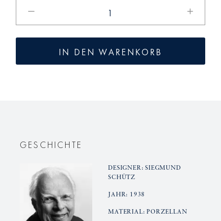
Verringere
Erhöhe
die
die
Menge
Menge
für
für
IN DEN WARENKORB
ARKADIA
ARKADI
Gourmetteller
Gourmett
Nereide
Nereide
GESCHICHTE
DESIGNER: SIEGMUND
SCHÜTZ
JAHR: 1938
MATERIAL: PORZELLAN