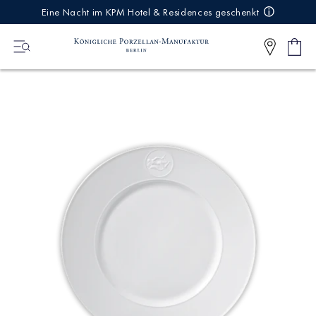
IREKT
Eine Nacht im KPM Hotel & Residences geschenkt
ZUM
NHALT
Ware
0
Artikel