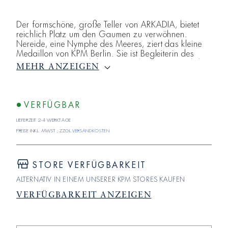
Der formschöne, große Teller von ARKADIA, bietet
reichlich Platz um den Gaumen zu verwöhnen.
Nereide, eine Nymphe des Meeres, ziert das kleine
Medaillon von KPM Berlin. Sie ist Begleiterin des
Gottes Poseidon und die Tochter der Nereus und der
MEHR ANZEIGEN
Doris. Der flache Teller aus dem Sortiment der KPM
Berlin hat einen Durchmesser von 30 cm. Holen Sie
sich mit dem hochwertigen Porzellan der Königlichen
Porzellan-Manufaktur das Traumland Arkadien nach
VERFÜGBAR
Hause. Die von Siegmund Schütz entwickelten Relief-
Lieferzeit 2-4 Werktage
Medail
Preise inkl. MwSt.; zzgl.
Versandkosten
STORE VERFÜGBARKEIT
ALTERNATIV IN EINEM UNSERER KPM STORES KAUFEN
VERFÜGBARKEIT ANZEIGEN