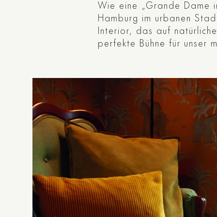
Wie eine „Grande Dame in S
Hamburg im urbanen Stadtv
Interior, das auf natürlic
perfekte Bühne für unser m