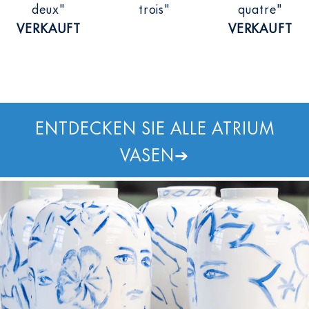
deux"
trois"
quatre"
VERKAUFT
VERKAUFT
ENTDECKEN SIE ALLE ATRIUM
VASEN
➔