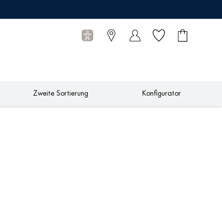
Wunschliste
Warenkorb
0
Artikel
Zweite Sortierung
Konfigurator