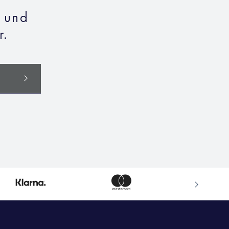
n und
r.