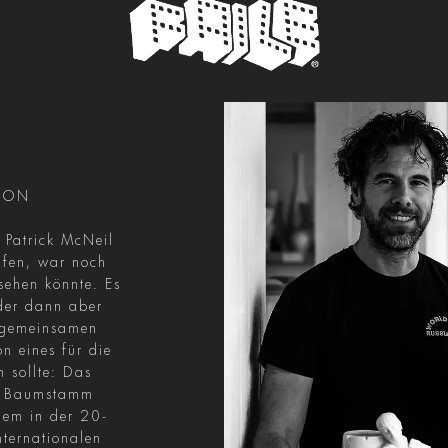
ION
d Patrick McNeil
afen, war noch
sehen könnte. Es
der dann aber
m gemeinsamen
n eines für die
 sollte: Das
em Baumstamm
nem in der 20-
nternationalen