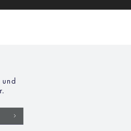
n und
r.