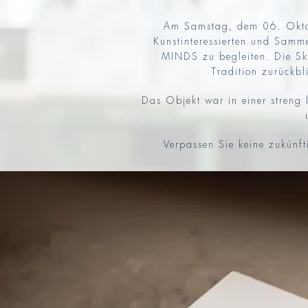
Am Samstag, dem 06. Oktobe
Kunstinteressierten und Sam
MINDS zu begleiten. Die Sk
Tradition zurückb
Das Objekt war in einer streng l
Verpassen Sie keine zukünf