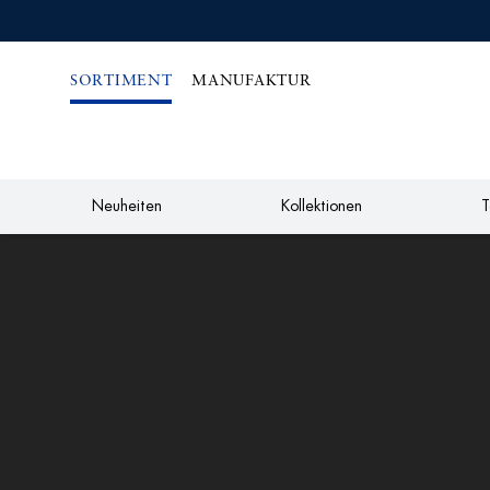
IREKT
ZUM
NHALT
SORTIMENT
MANUFAKTUR
Neuheiten
Kollektionen
T