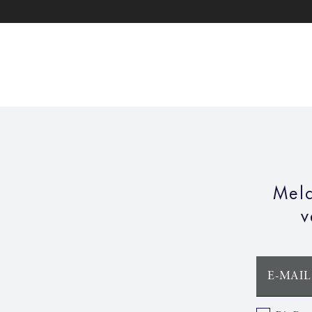
Meld
v
E-MAIL