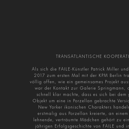
TRANSATLANTISCHE KOOPERAT
Als sich die FAILE-Künstler Patrick Miller un
2017 zum ersten Mal mit der KPM Berlin tr
völlig offen, wie ein gemeinsames Projekt aus
war der Kontakt zur Galerie Springmann, 
schnell klar machte, dass es sich bei de
Objekt um eine in Porzellan gebrachte Versio
New Yorker ikonischen Charakters handeln
erstmalig aus Porzellan kreierte, an ein
lehnende, verträumte Mädchen gehört zu ei
jährigen Erfolgsgeschichte von FAILE und i