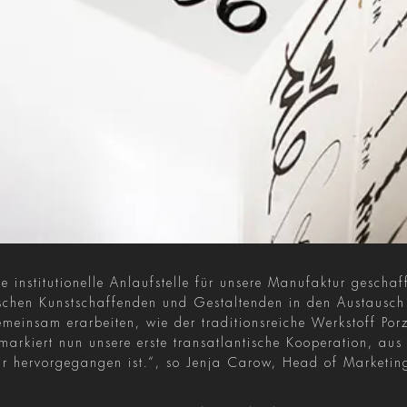
 institutionelle Anlaufstelle für unsere Manufaktur geschaff
ischen Kunstschaffenden und Gestaltenden in den Austausch 
meinsam erarbeiten, wie der traditionsreiche Werkstoff Porz
arkiert nun unsere erste transatlantische Kooperation, aus 
ur hervorgegangen ist.“, so Jenja Carow, Head of Marketin