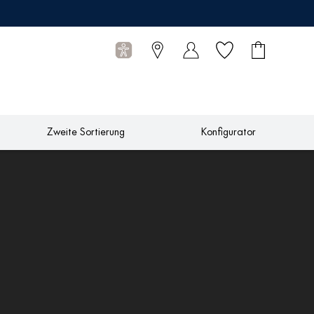
Wunschliste
Warenkorb
0
Artikel
Zweite Sortierung
Konfigurator