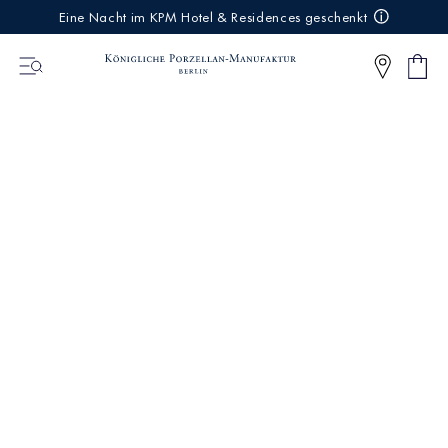
IREKT
Eine Nacht im KPM Hotel & Residences geschenkt
ZUM
NHALT
Ware
0
Artikel