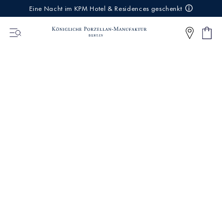
IREKT
Eine Nacht im KPM Hotel & Residences geschenkt
ZUM
NHALT
Ware
0
Artikel