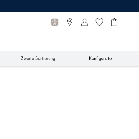
Wunschliste
Warenkorb
0
Artikel
Zweite Sortierung
Konfigurator