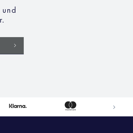
n und
r.