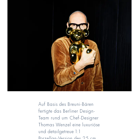
Auf Basis des Breuni-Bären
fertigte das Berliner Design-
Team rund um Chef-Designer
Thomas Wenzel eine luxuriöse
und detailgetreue 1:1
Porzellan-Version des 25 cm