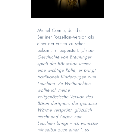
Michel Comte, der die
Berliner Porzellan-Version als
einer der ersten zu sehen
bekam, ist begeistert:
„In der
Geschichte von Breuninger
spielt der Bär schon immer
eine wichtige Rolle, er bringt
traditionell Kinderaugen zum
Leuchten. Zu Weihnachten
wollte ich meine
zeitgenössische Version des
Bären designen, der genauso
Wärme versprüht, glücklich
macht und Augen zum
Leuchten bringt – ich wünsche
mir selbst auch einen“
, so