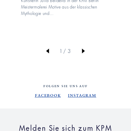
Künstlerin Julia Beliaeva in der KPM Berlin
Meistermalerei Motive aus der klassischen
Mythologie und...
von
1
/
3
FOLGEN SIE UNS AUF
Facebook
Instagram
Melden Sie sich zum KPM