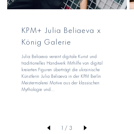
KPM+ Julia Beliaeva x
König Galerie
Julia Beliaeva vereint digitale Kunst und
traditionelles Handwerk Mithilfe von digital
kreierten Figuren überträgt die ukrainische
Künstlerin Julia Beliaeva in der KPM Berlin
Meistermalerei Motive aus der klassischen
Mythologie und...
von
1
/
3