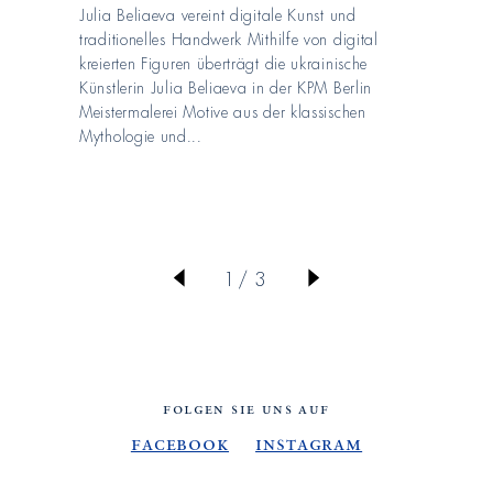
Julia Beliaeva vereint digitale Kunst und
traditionelles Handwerk Mithilfe von digital
kreierten Figuren überträgt die ukrainische
Künstlerin Julia Beliaeva in der KPM Berlin
Meistermalerei Motive aus der klassischen
Mythologie und...
von
1
/
3
FOLGEN SIE UNS AUF
Facebook
Instagram