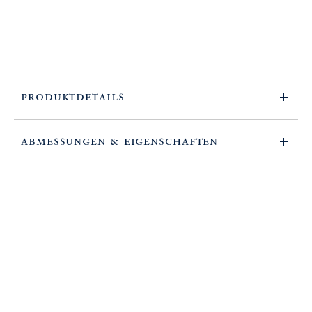
produktdetails
ABMESSUNGEN & EIGENSCHAFTEN
informationen zur kollektion
FOLGEN SIE UNS AUF
Facebook
Instagram