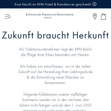
IREKT
Eine Nacht im KPM Hotel & Residences geschenkt
ZUM
NHALT
Ware
0
Artikel
Zukunft braucht Herkunft
Als Traditionsunternehmen liegt der KPM Berlin
die Pflege ihres Erbes besonders am Herzen.
Wir haben uns entschlossen, uns in der nahen
Zukunft auf die Herstellung Ihrer Lieblingsstücke
& die Entwicklung neuer Klassiker zu
konzentrieren.
Folgende Kollektionen unseres vielfältigen
Sortiments werden wir in den nächsten drei
Jahren nicht fertigen und ab dem 1. Juni 2021
temporär auch nicht mehr aktiv anbieten.