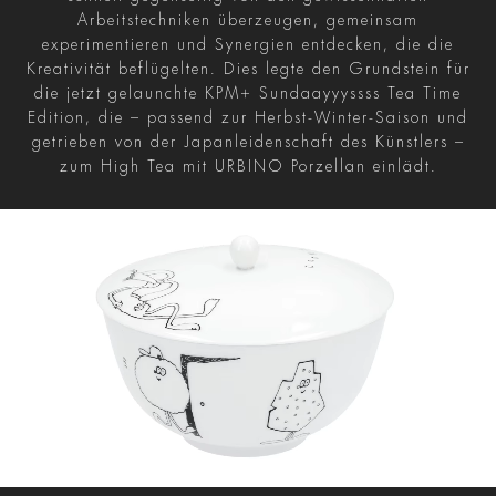
Arbeitstechniken überzeugen, gemeinsam
experimentieren und Synergien entdecken, die die
Kreativität beflügelten. Dies legte den Grundstein für
die jetzt gelaunchte KPM+ Sundaayyyssss Tea Time
Edition, die – passend zur Herbst-Winter-Saison und
getrieben von der Japanleidenschaft des Künstlers –
zum High Tea mit URBINO Porzellan einlädt.