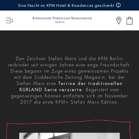
IREKT
Eine Nacht im KPM Hotel & Residences geschenkt
ZUM
NHALT
Ware
0
Artikel
Den Zeichner Stefan Marx und die KPM Berlin
verbindet seit einigen Jahren eine enge Freundschaft.
Diese begann im Zuge eines gemeinsamen Projekts
mit dem Süddeutsche Zeitung Magazin, bei der
Stefan Marx eine
Terrine der traditionellen
KURLAND Serie verzierte
. Begeistert vom
gegenseitigen Können entfaltete sich im November
2017 die erste KPM+ Stefan Marx Edition.