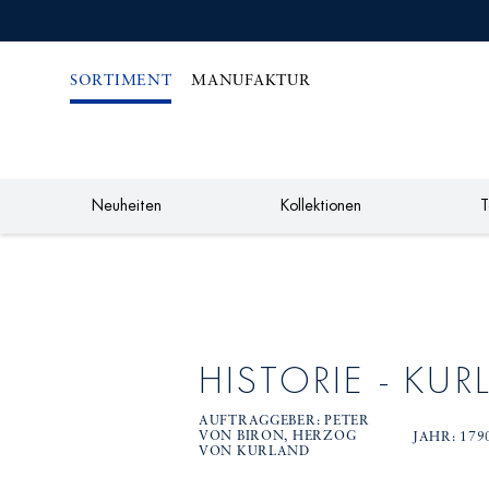
IREKT
ZUM
NHALT
SORTIMENT
MANUFAKTUR
Neuheiten
Kollektionen
T
HISTORIE - KU
AUFTRAGGEBER: PETER
VON BIRON, HERZOG
JAHR: 179
VON KURLAND