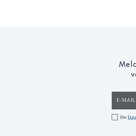
Meld
v
E-MAIL
Die
Date