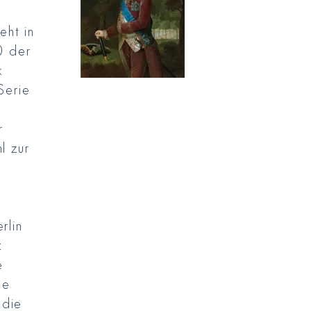
eht in
0 der
k
Serie
r
l zur
rlin
:
e
ne
die