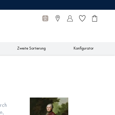
Wunschliste
Warenkorb
0
Artikel
Zweite Sortierung
Konfigurator
rch
n,