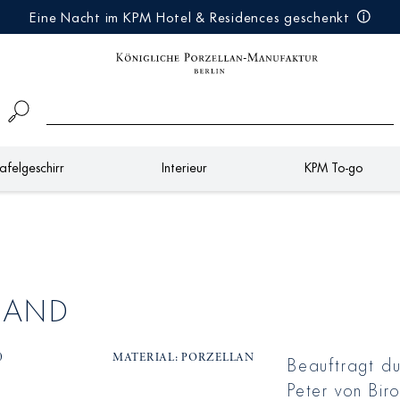
Eine Nacht im KPM Hotel & Residences geschenkt
afelgeschirr
Interieur
KPM To-go
RLAND
Beauftragt du
0
MATERIAL: PORZELLAN
Peter von Biro