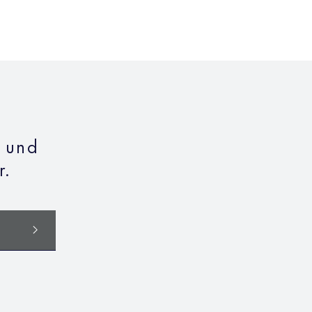
n und
r.