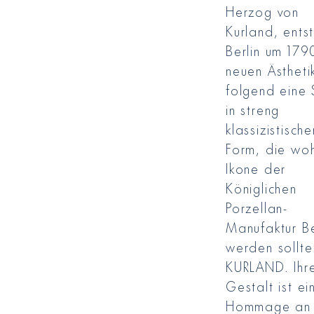
Herzog von
Kurland, entst
Berlin um 179
neuen Ästheti
folgend eine 
in streng
klassizistische
Form, die woh
Ikone der
Königlichen
Porzellan-
Manufaktur Be
werden sollte
KURLAND. Ihr
Gestalt ist ei
Hommage an 