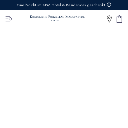
IREKT
Eine Nacht im KPM Hotel & Residences geschenkt
ZUM
NHALT
Ware
0
Artikel