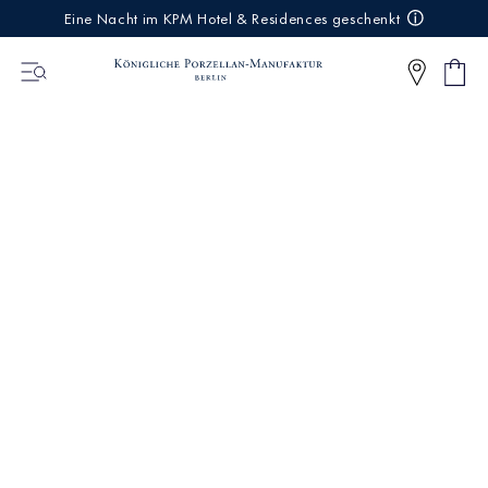
IREKT
Eine Nacht im KPM Hotel & Residences geschenkt
ZUM
NHALT
Ware
0
Artikel