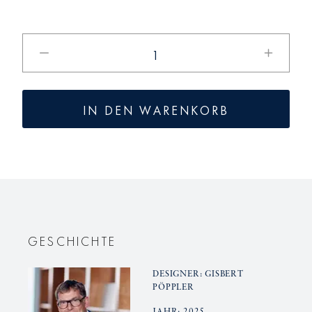
Verringere
Erhöhe
die
die
Menge
Menge
für
für
IN DEN WARENKORB
KPM+
KPM+
Gisbert
Gisbert
Pöppler
Pöppler
Flugzeugtasse
Flugzeug
GESCHICHTE
DESIGNER: GISBERT
PÖPPLER