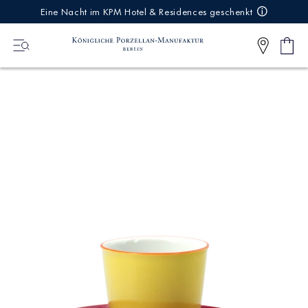
IREKT
Eine Nacht im KPM Hotel & Residences geschenkt
ZUM
NHALT
Ware
0
Artikel