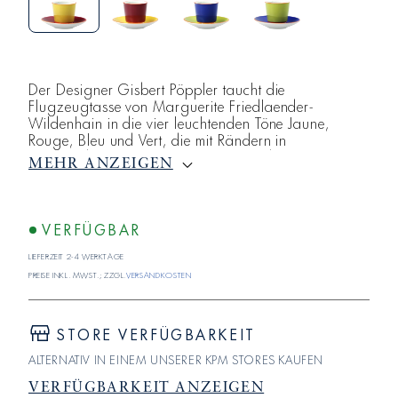
Der Designer Gisbert Pöppler taucht die
Flugzeugtasse von Marguerite Friedlaender-
Wildenhain in die vier leuchtenden Töne Jaune,
Rouge, Bleu und Vert, die mit Rändern in
leuchtendem Orange kontrastiert wird. Die
MEHR ANZEIGEN
Meistermalerinnen und Meistermaler der KPM Berlin
übertragen die satten Töne in einem aufwendigen
Verfahren per Hand auf die
Espressotasse.Ursprünglich im Jahr 1930 als reine
VERFÜGBAR
Designstudie entworfen, verkörperte die
Lieferzeit 2-4 Werktage
Flugzeugtasse den Geist der Neuen Sachlic
Preise inkl. MwSt.; zzgl.
Versandkosten
STORE VERFÜGBARKEIT
ALTERNATIV IN EINEM UNSERER KPM STORES KAUFEN
VERFÜGBARKEIT ANZEIGEN